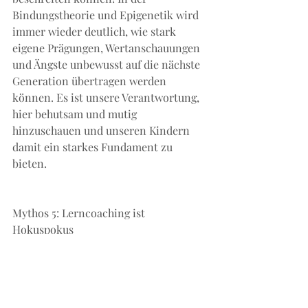
Bindungstheorie und Epigenetik wird 
immer wieder deutlich, wie stark 
eigene Prägungen, Wertanschauungen 
und Ängste unbewusst auf die nächste 
Generation übertragen werden 
können. Es ist unsere Verantwortung, 
hier behutsam und mutig 
hinzuschauen und unseren Kindern 
damit ein starkes Fundament zu 
bieten.
Mythos 5: Lerncoaching ist 
Hokuspokus
Coachingtechniken aus dem NLP 
haben viele wissenschaftlich fundierte 
Elemente, zum Beispiel aus der 